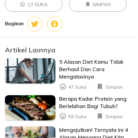
13 SUKA
SIMPAN
mood
bookmark
Bagikan
Artikel Lainnya
5 Alasan Diet Kamu Tidak
Berhasil Dan Cara
Mengatasinya
mood
bookmark
47 Suka
Simpan
Berapa Kadar Protein yang
Berlebihan Bagi Tubuh?
mood
bookmark
56 Suka
Simpan
Mengejutkan! Ternyata Ini 4
Alasan Mengapa Diet Kita