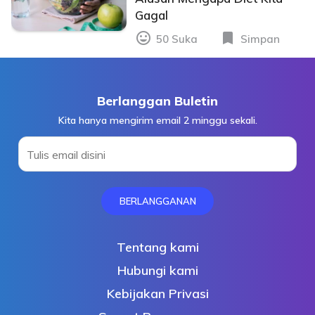
Gagal
mood
bookmark
50 Suka
Simpan
Berlanggan Buletin
Kita hanya mengirim email 2 minggu sekali.
Tulis email disini
BERLANGGANAN
Tentang kami
Hubungi kami
Kebijakan Privasi